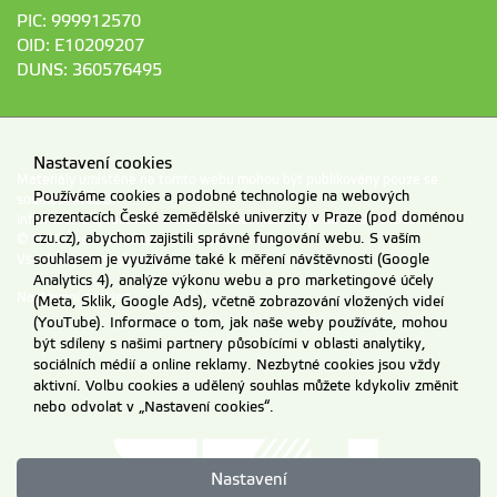
PIC: 999912570
OID: E10209207
DUNS: 360576495
Nastavení cookies
Materiály umístěné na tomto webu mohou být publikovány pouze se
Používáme cookies a podobné technologie na webových
souhlasem ČZU.
prezentacích České zemědělské univerzity v Praze (pod doménou
Informace o zpracování a ochraně osobních údajů na ČZU v Praze
.
czu.cz), abychom zajistili správné fungování webu. S vaším
© 2026 Česká zemědělská univerzita v Praze
Všechna práva vyhrazena
souhlasem je využíváme také k měření návštěvnosti (Google
Analytics 4), analýze výkonu webu a pro marketingové účely
Nastavení cookies
(Meta, Sklik, Google Ads), včetně zobrazování vložených videí
(YouTube). Informace o tom, jak naše weby používáte, mohou
být sdíleny s našimi partnery působícími v oblasti analytiky,
sociálních médií a online reklamy. Nezbytné cookies jsou vždy
aktivní. Volbu cookies a udělený souhlas můžete kdykoliv změnit
nebo odvolat v „Nastavení cookies“.
Nastavení