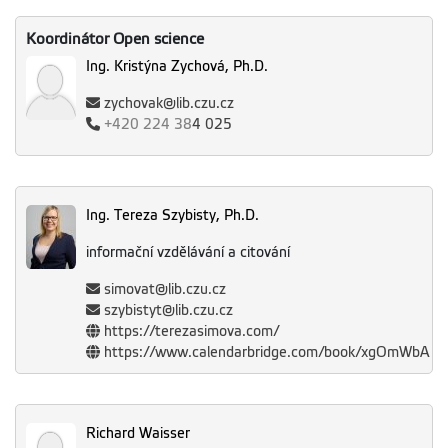
Koordinátor Open science
Ing. Kristýna Zychová, Ph.D.
zychovak@lib.czu.cz
+420
224 38
4 025
Ing. Tereza Szybisty, Ph.D.
informační vzdělávání a citování
simovat@lib.czu.cz
szybistyt@lib.czu.cz
https://terezasimova.com/
https://www.calendarbridge.com/book/xgOmWbA
Richard Waisser