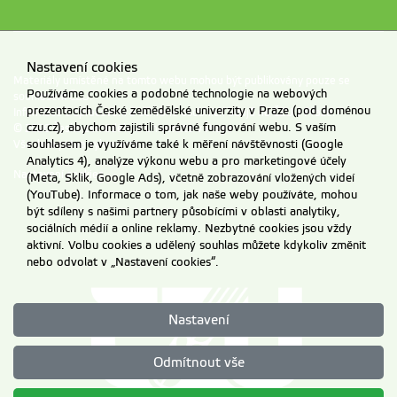
Nastavení cookies
Materiály umístěné na tomto webu mohou být publikovány pouze se
Používáme cookies a podobné technologie na webových
souhlasem ČZU.
prezentacích České zemědělské univerzity v Praze (pod doménou
Informace o zpracování a ochraně osobních údajů na ČZU v Praze
.
czu.cz), abychom zajistili správné fungování webu. S vaším
© 2026 Česká zemědělská univerzita v Praze
Všechna práva vyhrazena
souhlasem je využíváme také k měření návštěvnosti (Google
Analytics 4), analýze výkonu webu a pro marketingové účely
Nastavení cookies
(Meta, Sklik, Google Ads), včetně zobrazování vložených videí
(YouTube). Informace o tom, jak naše weby používáte, mohou
být sdíleny s našimi partnery působícími v oblasti analytiky,
sociálních médií a online reklamy. Nezbytné cookies jsou vždy
aktivní. Volbu cookies a udělený souhlas můžete kdykoliv změnit
nebo odvolat v „Nastavení cookies“.
Nastavení
Odmítnout vše