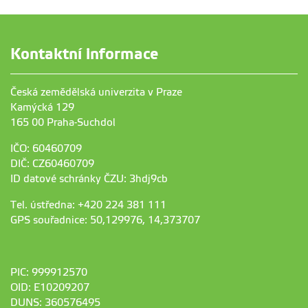
Kontaktní informace
Česká zemědělská univerzita v Praze
Kamýcká 129
165 00 Praha-Suchdol
IČO: 60460709
DIČ: CZ60460709
ID datové schránky ČZU: 3hdj9cb
Tel. ústředna: +420 224 381 111
GPS souřadnice: 50,129976, 14,373707
PIC: 999912570
OID: E10209207
DUNS: 360576495