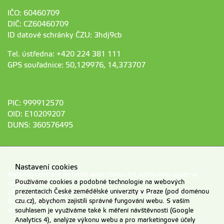
IČO: 60460709
DIČ: CZ60460709
ID datové schránky ČZU: 3hdj9cb
Tel. ústředna: +420 224 381 111
GPS souřadnice: 50,129976, 14,373707
PIC: 999912570
OID: E10209207
DUNS: 360576495
Nastavení cookies
Materiály umístěné na tomto webu mohou být publikovány pouze se
Používáme cookies a podobné technologie na webových
souhlasem ČZU.
prezentacích České zemědělské univerzity v Praze (pod doménou
Informace o zpracování a ochraně osobních údajů na ČZU v Praze
.
czu.cz), abychom zajistili správné fungování webu. S vaším
© 2026 Česká zemědělská univerzita v Praze
Všechna práva vyhrazena
souhlasem je využíváme také k měření návštěvnosti (Google
Analytics 4), analýze výkonu webu a pro marketingové účely