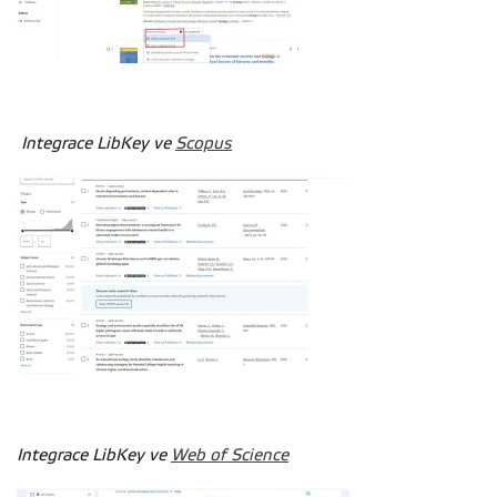
Integrace LibKey ve
Scopus
Integrace LibKey ve
Web of Science