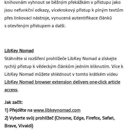
knihovnám vyhnout se běžným překážkám v přístupu jako
jsou nefunkční odkazy, vícekrokový přístup k plným textům
přes linkovací nástroje, vynucená autentifikace článků
s otevřeným přístupem a další.
LibKey Nomad
Stáhněte si rozšíření prohlížeče LibKey Nomad a získejte
rychlý přístup k vědeckým článkům jedním kliknutím. Více k
LibKey Nomad můžete shlédnout v tomto krátkém videu
LibKey Nomad browser extension delivers one-click article
access
.
Jak začít:
1) Přejděte na
www.libkeynomad.com
2) Vyberte svůj prohlížeč (Chrome, Edge, Firefox, Safari,
Brave, Vivaldi)