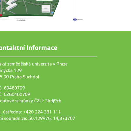
ontaktní informace
ská zemědělská univerzita v Praze
mýcká 129
5 00 Praha-Suchdol
O: 60460709
Č: CZ60460709
 datové schránky ČZU: 3hdj9cb
l. ústředna: +420 224 381 111
S souřadnice: 50,129976, 14,373707