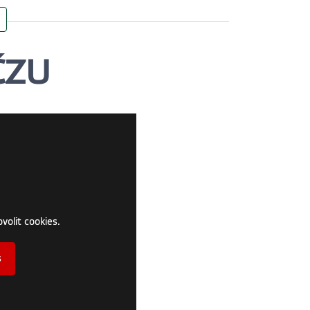
ČZU
volit cookies.
s