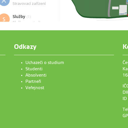
Odkazy
K
Uchazeči o studium
Če
Studenti
Ka
Absolventi
16
Partneři
IČ
Veřejnost
DI
ID
Te
GP