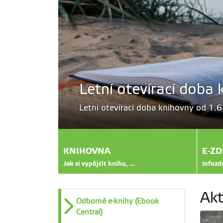
Letní otevírací doba 
-15 hod.
Letní otevírací doba knihovny od 1.
KNIHOVNA
E-ZD
Jak si vypůjčit knihu, ...
Infozdr
Akt
Odborné e-knihy (Ebook
Central)