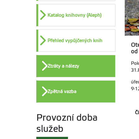
Katalog knihovny (Aleph)
Přehled vypůjčených knih
Ote
od
Pok
Ztráty a nálezy
31.
úře
9-1
Zpětná vazba
Č
Provozní doba
služeb