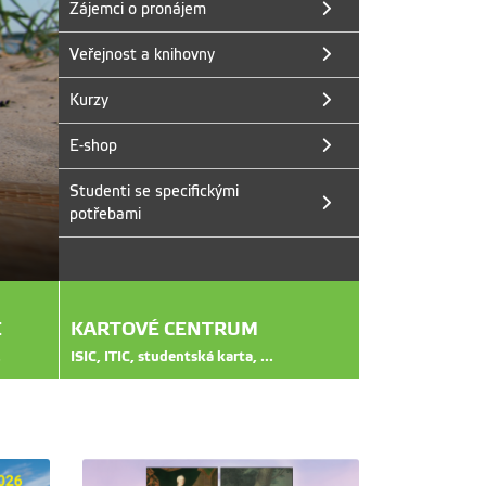
Zájemci o pronájem
Veřejnost a knihovny
Kurzy
E-shop
REFORMÁTORKA MARIE 
Studenti se specifickými
Výstava mapuje radikální proměnu feudální ří
potřebami
Terezie.Výstava se koná v Galerii ČZU, Kniho
E
KARTOVÉ CENTRUM
.
ISIC, ITIC, studentská karta, ...