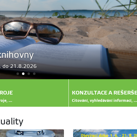
knihovny
6. do 21.8.2026
ROJE
KONZULTACE A REŠERŠ
oje, ...
Citování, vyhledávání informací, ..
uality