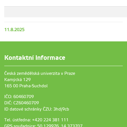
11.8.2025
Kontaktní informace
Česká zemědělská univerzita v Praze
Kamýcká 129
165 00 Praha-Suchdol
IČO: 60460709
DIČ: CZ60460709
ID datové schránky ČZU: 3hdj9cb
Tel. ústředna: +420 224 381 111
GPS souřadnice: 50,129976, 14,373707